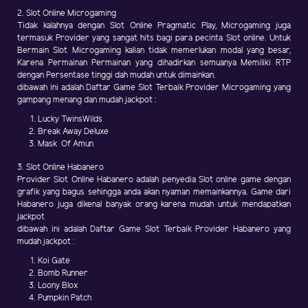
2. Slot Online Microgaming
Tidak kalahnya dengan Slot Online Pragmatic Play, Microgaming juga
termasuk Provider yang sangat hits bagi para pecinta Slot online. Untuk
Bermain Slot Microgaming kalian tidak memerlukan modal yang besar,
Karena Permainan Permainan yang dihadirkan semuanya Memiliki RTP
dengan Persentase tinggi dah mudah untuk dimainkan.
dibawah ini adalah Daftar Game Slot Terbaik Provider Microgaming yang
gampang menang dan mudah jackpot :
Lucky TwinsWilds
Break Away Deluxe
Mask Of Amun
3. Slot Online Habanero
Provider Slot Online Habanero adalah penyedia Slot online game dengan
grafik yang bagus sehingga anda akan nyaman memainkannya. Game dari
Habanero juga dikenal banyak orang karena mudah untuk mendapatkan
jackpot
dibawah ini adalah Daftar Game Slot Terbaik Provider Habanero yang
mudah jackpot :
Koi Gate
Bomb Runner
Loony Blox
Pumpkin Patch