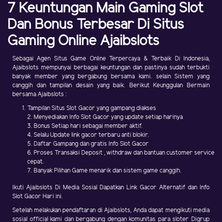
7 Keuntungan Main Gaming Slot
Dan Bonus Terbesar Di Situs
Gaming Online Ajaibslots
Sebagai Agen Situs Game Online Terpercaya & Terbaik Di Indonesia,
Ajaibslots mempunyai berbagai keuntungan dan pastinya sudah terbukti
banyak member yang bergabung bersama kami. selain Sistem yang
canggih dan tampilan desain yang baik. Berikut Keunggulan Bermain
bersama Ajaibslots :
Tampilan Situs Slot Gacor yang gampang diakses
2. Menyediakan Info Slot Gacor yang update setiap harinya
3. Bonus Setiap hari sebagai member aktif.
4. Selalu Update link gacor terbaru anti blokir.
5. Daftar Gampang dan gratis Info Slot Gacor
6. Proses Transaksi Deposit , withdraw dan bantuan customer service
cepat.
7. Banyak Pilihan Game menarik dan sistem game canggih.
Ikuti Ajaibslots Di Media Sosial Dapatkan Link Gacor Alternatif dan Info
Slot Gacor Hari ini.
Setelah melakukan pendaftaran di Ajaibslots, Anda dapat mengikuti media
sosial official kami dan bergabung dengan komunitas para sloter Digrup