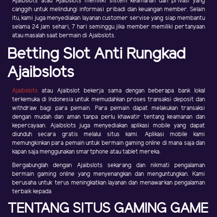
Ajaibslots atau Ajaibslots memiliki sistem keamanan dan privasi yang
canggih untuk melindungi informasi pribadi dan keuangan member. Selain
itu, kami juga menyediakan layanan customer servise yang siap membantu
selama 24 jam sehari, 7 hari seminggu jika member memiliki pertanyaan
atau masalah saat bermain di Ajaibslots.
Betting Slot Anti Rungkad
Ajaibslots
Ajaibslots
atau Ajaibslot bekerja sama dengan beberapa bank lokal
terkemuka di Indonesia untuk memudahkan proses transaksi deposit dan
withdraw bagi para pemain. Para pemain dapat melakukan transaksi
dengan mudah dan aman tanpa perlu khawatir tentang keamanan dan
kepercayaan. Ajaibslots juga menyediakan aplikasi mobile yang dapat
diunduh secara gratis melalui situs kami. Aplikasi mobile kami
memungkinkan para pemain untuk bermain gaming online di mana saja dan
kapan saja menggunakan smartphone atau tablet mereka.
Bergabunglah dengan Ajaibslots sekarang dan nikmati pengalaman
bermain gaming online yang menyenangkan dan menguntungkan. Kami
berusaha untuk terus meningkatkan layanan dan menawarkan pengalaman
terbaik kepada
TENTANG SITUS GAMING GAME