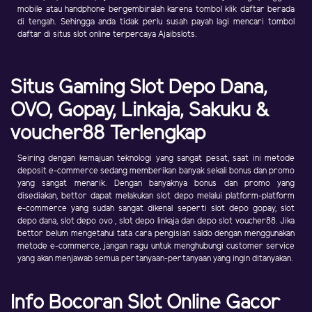
mobile atau handphone bergembiralah karena tombol klik daftar berada
di tengah. Sehingga anda tidak perlu susah payah lagi mencari tombol
daftar di situs slot online terpercaya Ajaibslots.
Situs Gaming Slot Depo Dana,
OVO, Gopay, Linkaja, Sakuku &
voucher88 Terlengkap
Seiring dengan kemajuan teknologi yang sangat pesat, saat ini metode
deposit e-commerce sedang memberikan banyak sekali bonus dan promo
yang sangat menarik. Dengan banyaknya bonus dan promo yang
disediakan, bettor dapat melakukan slot depo melalui platform-platform
e-commerce yang sudah sangat dikenal seperti slot depo gopay, slot
depo dana, slot depo ovo , slot depo linkaja dan depo slot voucher88. Jika
bettor belum mengetahui tata cara pengisian saldo dengan menggunakan
metode e-commerce, jangan ragu untuk menghubungi customer service
yang akan menjawab semua pertanyaan-pertanyaan yang ingin ditanyakan.
Info Bocoran Slot Online Gacor