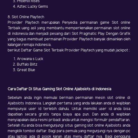
Phoenix Rises
Aztec Lucky Gems
8. Slot Online Playtech
Provider Playtech merupakan Penyedia permainan game Slot online
Terbaik uang asli yang membantu memperkenalkan permainan slot online
di indonesia dan menjadi pesaing dari Slot Pragmatic Play. Dengan Grafik
yang bagus membuat permainan Provider Playtech banyak dimainkan oleh
kalangan remaja indonesia.
berikut Daftar Game Slot Terbaik Provider Playtech yang mudah jackpot :
Arowana s Luck
Buffalo Blitz
Great Blue
Cara Daftar Di Situs Gaming Slot Online Ajaibslots di Indonesia
Sebelum anda ingin memulai bermain permainan mesin slot online di
Ajaibslots Indonesia. Langkah pertama yang anda lakukan anda di wajibkan
mempunyai user id terlebih dahulu. Untuk memiliki user id anda bisa
dapatkan secara gratis tanpa biaya apa pun. Dan anda di wajibkan
menyiapakan data resmi pribadi anda untuk mengisi formulir pendaftaran.
Setelah itu anda bisa mengunjungi situs gaming slot online Ajaibslots anda
mengklik tombol daftar. Bagi para pemula yang megunjungi nya dengan pc
atau laptop ada di pojok kanan atas menu daftar nya. Bagi pengguna