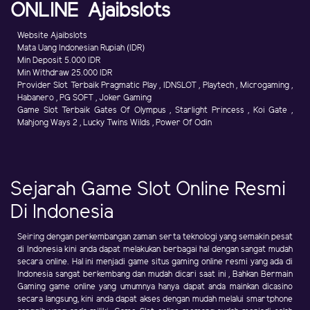
ONLINE Ajaibslots
Website Ajaibslots
Mata Uang Indonesian Rupiah (IDR)
Min Deposit 5.000 IDR
Min Withdraw 25.000 IDR
Provider Slot Terbaik Pragmatic Play , IDNSLOT , Playtech , Microgaming ,
Habanero , PG SOFT , Joker Gaming
Game Slot Terbaik Gates Of Olympus , Starlight Princess , Koi Gate ,
Mahjong Ways 2 , Lucky Twins Wilds , Power Of Odin
Sejarah Game Slot Online Resmi
Di Indonesia
Seiring dengan perkembangan zaman serta teknologi yang semakin pesat
di Indonesia kini anda dapat melakukan berbagai hal dengan sangat mudah
secara online. Hal ini menjadi game situs gaming online resmi yang ada di
Indonesia sangat berkembang dan mudah dicari saat ini , Bahkan Bermain
Gaming game online yang umumnya hanya dapat anda mainkan dicasino
secara langsung, kini anda dapat akses dengan mudah melalui smartphone