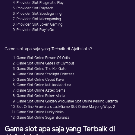
Provider Slot Pragmatic Play
Provider Slot Playtech
Provider Slot Spadegaming
Provider Slot Microgaming
Provider Slot Joker Gaming
Provider Slot Play'n Go
Game slot apa saja yang Terbaik di Ajaibslots?
Game Slot Online Power Of Odin
Game Slot Online Gates of Olympus
Game Slot Online The Koi Gate
Game Slot Online Starlight Princess
Game Slot Online Cepat Kaya
Game Slot Online Kutukan Medusa
Game Slot Online Aztec Gems
Game Slot Online Poker Mania
Game Slot Online Golden WildGame Slot Online Keliling Jakarta
Slot Online Arowana s LuckGame Slot Online Mahjong Ways 2
Game Slot Online Lucky Neko
Game Slot Online Sugar Bonanza
Game slot apa saja yang Terbaik di