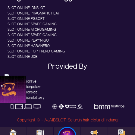
SLOT ONLINE IDNSLOT
SLOT ONLINE PRAGMATIC PLAY
SLOT ONLINE PGSOFT
SLOT ONLINE SPADE GAMING
SLOT ONLINE MICROGAMING
SLOT ONLINE SPADE GAMING
SLOT ONLINE PLAY'N GO
SLOT ONLINE HABANERO
SLOT ONLINE TOP TREND GAMING
SLOT ONLINE JDB
Provided By
Copyright © - AJAIBSLOT. Seluruh hak cipta dilindungi