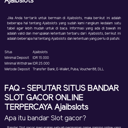
Ajaibslots
Jika Anda tertarik untuk bermain di Ajaibslots, maka berikut ini adalah
beberapa hal tentang Ajaibslots yang sudah kami rangkum kedalam satu
tabel agar lebih mudah untuk di baca. Informasi yang ada di bawah ini
adalah valid dan merupakan ketentuan terbaru dari Ajaibslots, berikut ini
adalah beberapa hal tentang Ajaibslots dan ketentuan yang perlu di patuhi.
Situs
Ajaibslots
Minimal Deposit
IDR 15.000
Minimal Withdraw
IDR 25.000
Metode Deposit
Transfer Bank, E-Wallet, Pulsa, Voucher88, DLL
FAQ - SEPUTAR SITUS BANDAR
SLOT GACOR ONLINE
TERPERCAYA Ajaibslots
Apa itu bandar Slot gacor?
Bandar Slot gacor merupakan sebuah permainan game gaming online yang