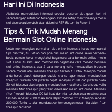
Hari Ini Di Indonesia
Ajaibslots menyediakan informasi seputar bocoran slot gacor hari ini
secara lengkap aktual dan terlengkap. Dimana setiap menit biasanya mesin
slot akan selalu berubah-ubah dalam hal RTP (Return to Player )
Tips & Trik Mudah Menang
Bermain Slot Online Indonesia
Untuk memenangkan permainan slot online Indonesia harus mempunyai
tips dan trik jitu. Setiap hari pola dari mesin slot online selalu berbeda-
beda, pemain harus mengetahui bagaimana cara bermain setiap mesin
slot. Untuk itu kami akan memberikan bagaimana cara menang bermain
slot online Indonesia, ada 2 cara menang yaitu mendapatkan freespin
secara manual atau membeli freespin tersebut. Untuk freespin manual
anda harus dapat dukungan duoble chance agar mudah mendapatkan
freepsin. Gunakan pola putaran cepat sebanyak 25 kali dan putaran biasa
30 kali, biasanya akan langsung mendapatkan 4 scatters. Cara kedua yaitu
membeli fitur freespin yang telah disediakan mesin slot online. Membeli
fitur freespin biasanya 100 kali lipat dari nilai taruhan anda, misalnya anda
taruhan sebesar 2000 maka anda dapat membeli fitur freespin sebesar
200.000. Tentu itu akan mendapatkan kemenangan mudah jika dalam fitur
freespin tersebut.