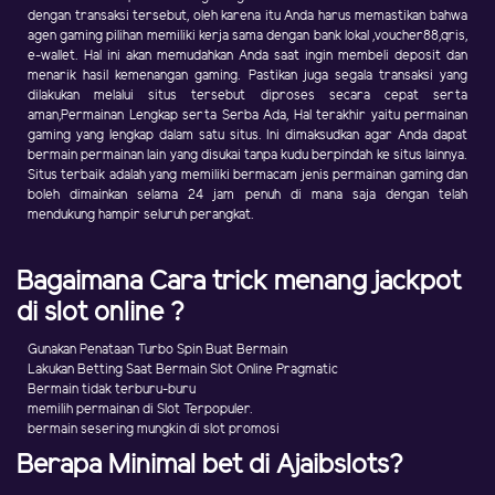
dengan transaksi tersebut, oleh karena itu Anda harus memastikan bahwa
agen gaming pilihan memiliki kerja sama dengan bank lokal ,voucher88,qris,
e-wallet. Hal ini akan memudahkan Anda saat ingin membeli deposit dan
menarik hasil kemenangan gaming. Pastikan juga segala transaksi yang
dilakukan melalui situs tersebut diproses secara cepat serta
aman,Permainan Lengkap serta Serba Ada, Hal terakhir yaitu permainan
gaming yang lengkap dalam satu situs. Ini dimaksudkan agar Anda dapat
bermain permainan lain yang disukai tanpa kudu berpindah ke situs lainnya.
Situs terbaik adalah yang memiliki bermacam jenis permainan gaming dan
boleh dimainkan selama 24 jam penuh di mana saja dengan telah
mendukung hampir seluruh perangkat.
Bagaimana Cara trick menang jackpot
di slot online ?
Gunakan Penataan Turbo Spin Buat Bermain
Lakukan Betting Saat Bermain Slot Online Pragmatic
Bermain tidak terburu-buru
memilih permainan di Slot Terpopuler.
bermain sesering mungkin di slot promosi
Berapa Minimal bet di Ajaibslots?