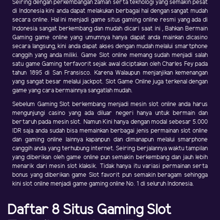
Seiring dengan perkembangan zaman serta teknologi yang semakin pesat
di Indonesia kini anda dapat melakukan berbagai hal dengan sangat mudah
secara online. Hal ini menjadi game situs gaming online resmi yang ada di
Indonesia sangat berkembang dan mudah dicari saat ini , Bahkan Bermain
Gaming game online yang umumnya hanya dapat anda mainkan dicasino
secara langsung, kini anda dapat akses dengan mudah melalui smartphone
canggih yang anda miliki. Game Slot online memang sudah menjadi salah
satu game Gaming terfavorit sejak awal diciptakan oleh Charles Fey pada
tahun 1895 di San Fransisco. Karena Walaupun menjanjikan kemenangan
yang sangat besar melalui jackpot. Slot Game Online juga terkenal dengan
game yang cara bermainnya sangatlah mudah.
Sebelum Gaming Slot berkembang menjadi mesin slot online anda harus
mengunjungi casino yang ada diluar negeri hanya untuk bermain dan
bertaruh pada mesin slot. Namun Kini hanya dengan modal sebesar 5.000
IDR saja anda sudah bisa memainkan berbagai jenis permainan slot online
dan gaming online lainnya kapanpun dan dimanapun melalui smarphone
canggih anda yang terhubung internet. Seiring berjalannya waktu tampilan
yang diberikan oleh game online pun semakin berkembang dan jauh lebih
menarik dari mesin slot klaksik. Tidak hanya itu variasi permainan serta
bonus yang diberikan game Slot favorit pun semakin beragam sehingga
kini slot online menjadi game gaming online No. 1 di seluruh Indonesia.
Daftar 8 Situs Gaming Slot