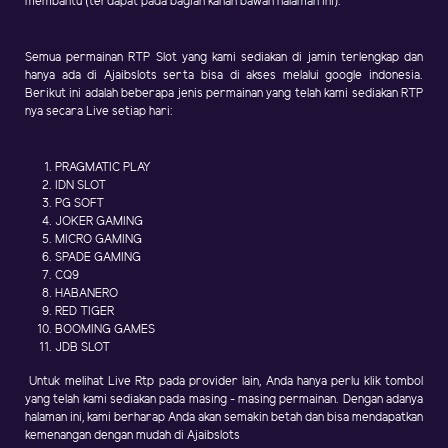
membantu (terdapat pada bagian kanan bawah halaman ini).
Semua permainan RTP Slot yang kami sediakan di jamin terlengkap dan
hanya ada di Ajaibslots serta bisa di akses melalui google indonesia.
Berikut ini adalah beberapa jenis permainan yang telah kami sediakan RTP
nya secara Live setiap hari:
PRAGMATIC PLAY
IDN SLOT
PG SOFT
JOKER GAMING
MICRO GAMING
SPADE GAMING
CQ9
HABANERO
RED TIGER
BOOMING GAMES
JDB SLOT
Untuk melihat Live Rtp pada provider lain, Anda hanya perlu klik tombol
yang telah kami sediakan pada masing - masing permainan. Dengan adanya
halaman ini, kami berharap Anda akan semakin betah dan bisa mendapatkan
kemenangan dengan mudah di Ajaibslots