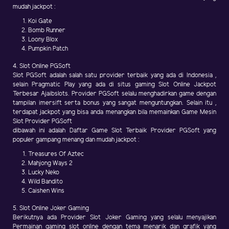
mudah jackpot :
Koi Gate
Bomb Runner
Loony Blox
Pumpkin Patch
4. Slot Online PGSoft
Slot PGSoft adalah salah satu provider terbaik yang ada di Indonesia ,
selain Pragmatic Play yang ada di situs gaming Slot Online Jackpot
Terbesar Ajaibslots. Provider PGSoft selalu menghadirkan game dengan
tampilan imersift serta bonus yang sangat menguntungkan. Selain itu ,
terdapat jackpot yang bisa anda menangkan bila memainkan Game Mesin
Slot Provider PGSoft
dibawah ini adalah Daftar Game Slot Terbaik Provider PGSoft yang
populer gampang menang dan mudah jackpot :
Treasures Of Aztec
Mahjong Ways 2
Lucky Neko
Wild Bandito
Caishen Wins
5. Slot Online Joker Gaming
Berikutnya ada Provider Slot Joker Gaming yang selalu menyajikan
Permainan gaming slot online dengan tema menarik dan grafik yang