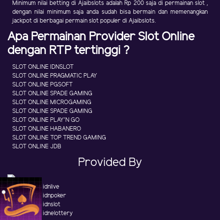
Minimum nilai betting di Ajaibslots adalah Rp 200 saja di permainan slot ,
dengan nilai minimum saja anda sudah bisa bermain dan memenangkan
jackpot di berbagai permain slot populer di Ajaibslots.
Apa Permainan Provider Slot Online
dengan RTP tertinggi ?
SLOT ONLINE IDNSLOT
SLOT ONLINE PRAGMATIC PLAY
SLOT ONLINE PGSOFT
SLOT ONLINE SPADE GAMING
SLOT ONLINE MICROGAMING
SLOT ONLINE SPADE GAMING
SLOT ONLINE PLAY'N GO
SLOT ONLINE HABANERO
SLOT ONLINE TOP TREND GAMING
SLOT ONLINE JDB
Provided By