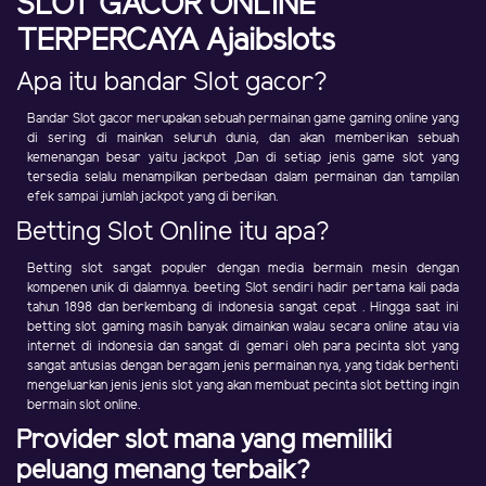
SLOT GACOR ONLINE
TERPERCAYA Ajaibslots
Apa itu bandar Slot gacor?
Bandar Slot gacor merupakan sebuah permainan game gaming online yang
di sering di mainkan seluruh dunia, dan akan memberikan sebuah
kemenangan besar yaitu jackpot ,Dan di setiap jenis game slot yang
tersedia selalu menampilkan perbedaan dalam permainan dan tampilan
efek sampai jumlah jackpot yang di berikan.
Betting Slot Online itu apa?
Betting slot sangat populer dengan media bermain mesin dengan
kompenen unik di dalamnya. beeting Slot sendiri hadir pertama kali pada
tahun 1898 dan berkembang di indonesia sangat cepat . Hingga saat ini
betting slot gaming masih banyak dimainkan walau secara online atau via
internet di indonesia dan sangat di gemari oleh para pecinta slot yang
sangat antusias dengan beragam jenis permainan nya, yang tidak berhenti
mengeluarkan jenis jenis slot yang akan membuat pecinta slot betting ingin
bermain slot online.
Provider slot mana yang memiliki
peluang menang terbaik?