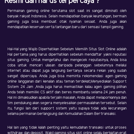
Resmi dan harus terpercaya ?
Permainan gaming online terutama slot saat ini sangat diminati oleh
banyak rakyat Indonesia. Selain mendapatkan banyak keuntungan, bermain
gaming juga bisa membuat otak nyaman sesaat. Anda juga akan
mendapatkan keseruan serta tantangan baru dari sensasi tampil gaming.
Hal-Hal yang Wajib Diperhatikan Sebelum Memilih Situs Slot Online adalah
Hal pertama yang harus diperhatikan sebelum mendaftar yakni reputasi
situs gaming. Untuk mengetahui dan mengecek reputasinya, Anda bisa
coba untuk mencari ulasan daripada pelanggan sebelumnya melalui
internet atau dapat juga langsung bertanya secara rekan yang sudah
sangat dipercaya. Anda juga bisa meminta rekomendasi agen gaming
online langganan dari kenalan atau teman terdekat,Menyediakan Support
Sistem 24 Jam ,Anda juga harus memastikan kalau agen gaming pilihan
Anda telah memiliki CS aktif dan beres membantu selama 24 jam penuh.
Hal ini dimaksudkan apabila terjalin masalah, Anda dapat melaporkannya dan
tim pendukung akan segera menyelesaikan permasalahan tersebut. Selain
itu, fungsi lain dari support sistem yaitu supaya tidak ada kecurangan
selama permainan berlangsung dan Kemudahan Dalam Bertransaksi.
Hal lain yang tidak kalah penting yaitu kemudahan transaksi untuk proses
withdraw dan deposit. Wakil gaming situs slot online selalu berkaitan erat