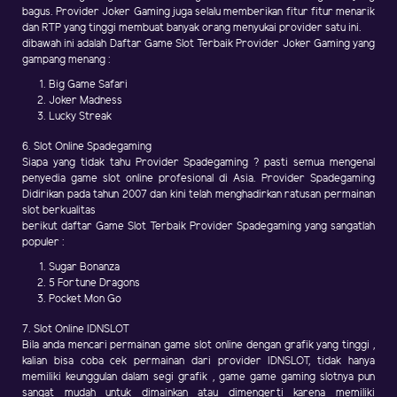
bagus. Provider Joker Gaming juga selalu memberikan fitur fitur menarik
dan RTP yang tinggi membuat banyak orang menyukai provider satu ini.
dibawah ini adalah Daftar Game Slot Terbaik Provider Joker Gaming yang
gampang menang :
Big Game Safari
Joker Madness
Lucky Streak
6. Slot Online Spadegaming
Siapa yang tidak tahu Provider Spadegaming ? pasti semua mengenal
penyedia game slot online profesional di Asia. Provider Spadegaming
Didirikan pada tahun 2007 dan kini telah menghadirkan ratusan permainan
slot berkualitas
berikut daftar Game Slot Terbaik Provider Spadegaming yang sangatlah
populer :
Sugar Bonanza
5 Fortune Dragons
Pocket Mon Go
7. Slot Online IDNSLOT
Bila anda mencari permainan game slot online dengan grafik yang tinggi ,
kalian bisa coba cek permainan dari provider IDNSLOT, tidak hanya
memiliki keunggulan dalam segi grafik , game game gaming slotnya pun
sangat mudah untuk dimainkan atau dimengerti karena memiliki