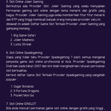
5. Slot Online Joker Gaming
Berikutnya ada Provider Slot Joker Gaming yang selalu menyajikan
Permainan gaming slot online dengan tema menarik dan grafik yang
bagus. Provider Joker Gaming juga selalu memberikan fitur fitur menarik
dan RTP yang tinggi membuat banyak orang menyukai provider satu ini.
dibawah ini adalah Daftar Game Slot Terbaik Provider Joker Gaming yang
gampang menang :
Big Game Safari
Joker Madness
Lucky Streak
6. Slot Online Spadegaming
Siapa yang tidak tahu Provider Spadegaming ? pasti semua mengenal
penyedia game slot online profesional di Asia. Provider Spadegaming
Didirikan pada tahun 2007 dan kini telah menghadirkan ratusan permainan
slot berkualitas
berikut daftar Game Slot Terbaik Provider Spadegaming yang sangatlah
populer :
Sugar Bonanza
5 Fortune Dragons
Pocket Mon Go
7. Slot Online IDNSLOT
Bila anda mencari permainan game slot online dengan grafik yang tinggi ,