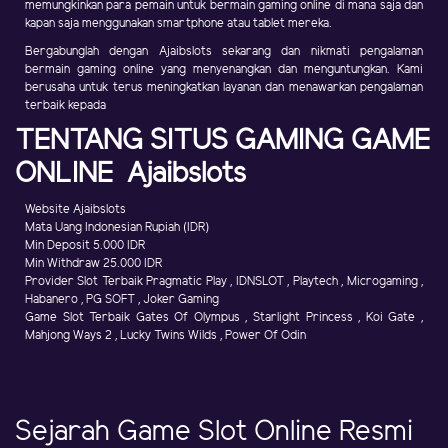
memungkinkan para pemain untuk bermain gaming online di mana saja dan
kapan saja menggunakan smartphone atau tablet mereka.
Bergabunglah dengan Ajaibslots sekarang dan nikmati pengalaman
bermain gaming online yang menyenangkan dan menguntungkan. Kami
berusaha untuk terus meningkatkan layanan dan menawarkan pengalaman
terbaik kepada
TENTANG SITUS GAMING GAME
ONLINE Ajaibslots
Website Ajaibslots
Mata Uang Indonesian Rupiah (IDR)
Min Deposit 5.000 IDR
Min Withdraw 25.000 IDR
Provider Slot Terbaik Pragmatic Play , IDNSLOT , Playtech , Microgaming ,
Habanero , PG SOFT , Joker Gaming
Game Slot Terbaik Gates Of Olympus , Starlight Princess , Koi Gate ,
Mahjong Ways 2 , Lucky Twins Wilds , Power Of Odin
Sejarah Game Slot Online Resmi