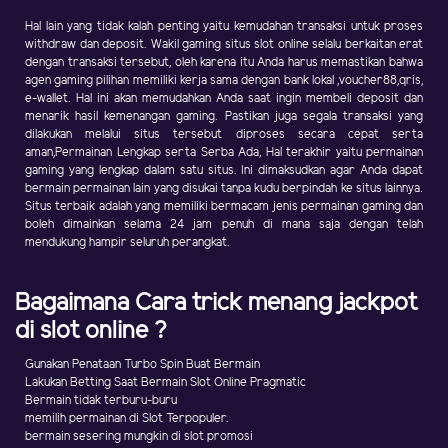
Hal lain yang tidak kalah penting yaitu kemudahan transaksi untuk proses
withdraw dan deposit. Wakil gaming situs slot online selalu berkaitan erat
dengan transaksi tersebut, oleh karena itu Anda harus memastikan bahwa
agen gaming pilihan memiliki kerja sama dengan bank lokal ,voucher88,qris,
e-wallet. Hal ini akan memudahkan Anda saat ingin membeli deposit dan
menarik hasil kemenangan gaming. Pastikan juga segala transaksi yang
dilakukan melalui situs tersebut diproses secara cepat serta
aman,Permainan Lengkap serta Serba Ada, Hal terakhir yaitu permainan
gaming yang lengkap dalam satu situs. Ini dimaksudkan agar Anda dapat
bermain permainan lain yang disukai tanpa kudu berpindah ke situs lainnya.
Situs terbaik adalah yang memiliki bermacam jenis permainan gaming dan
boleh dimainkan selama 24 jam penuh di mana saja dengan telah
mendukung hampir seluruh perangkat.
Bagaimana Cara trick menang jackpot
di slot online ?
Gunakan Penataan Turbo Spin Buat Bermain
Lakukan Betting Saat Bermain Slot Online Pragmatic
Bermain tidak terburu-buru
memilih permainan di Slot Terpopuler.
bermain sesering mungkin di slot promosi