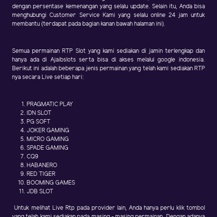
dengan persentase kemenangan yang selalu update. Selain itu, Anda bisa
menghubungi Customer Service Kami yang selalu online 24 jam untuk
membantu (terdapat pada bagian kanan bawah halaman ini).
Semua permainan RTP Slot yang kami sediakan di jamin terlengkap dan
hanya ada di Ajaibslots serta bisa di akses melalui google indonesia.
Berikut ini adalah beberapa jenis permainan yang telah kami sediakan RTP
nya secara Live setiap hari:
PRAGMATIC PLAY
IDN SLOT
PG SOFT
JOKER GAMING
MICRO GAMING
SPADE GAMING
CQ9
HABANERO
RED TIGER
BOOMING GAMES
JDB SLOT
Untuk melihat Live Rtp pada provider lain, Anda hanya perlu klik tombol
yang telah kami sediakan pada masing - masing permainan. Dengan adanya