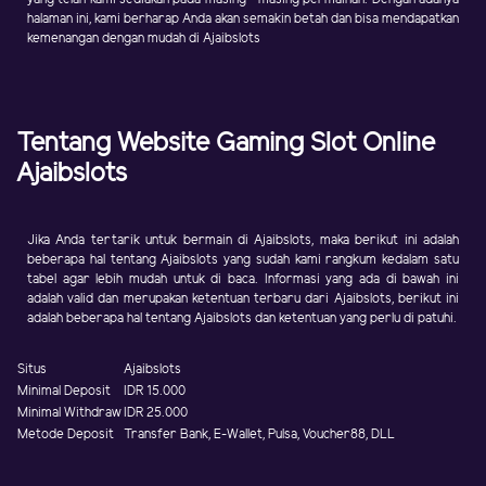
halaman ini, kami berharap Anda akan semakin betah dan bisa mendapatkan
kemenangan dengan mudah di Ajaibslots
Tentang Website Gaming Slot Online
Ajaibslots
Jika Anda tertarik untuk bermain di Ajaibslots, maka berikut ini adalah
beberapa hal tentang Ajaibslots yang sudah kami rangkum kedalam satu
tabel agar lebih mudah untuk di baca. Informasi yang ada di bawah ini
adalah valid dan merupakan ketentuan terbaru dari Ajaibslots, berikut ini
adalah beberapa hal tentang Ajaibslots dan ketentuan yang perlu di patuhi.
Situs
Ajaibslots
Minimal Deposit
IDR 15.000
Minimal Withdraw
IDR 25.000
Metode Deposit
Transfer Bank, E-Wallet, Pulsa, Voucher88, DLL